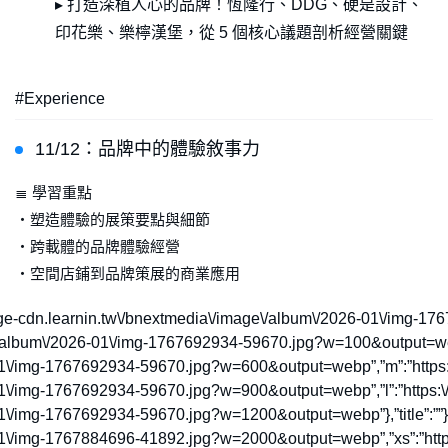
▸ 打造深植人心的品牌！恆隆行、DDG、硬是設計、
印花樂、樂檸漢堡，從 5 個核心議題剖析經營關鍵
#Experience
11/12：品牌中的體驗敘事力
≣ 學習重點
・塑造體驗的展策要點與細節
・跨載體的品牌體驗經營
・空間店鋪到品牌策展的商業應用
tps:\/\/image-cdn.learnin.tw\/bnextmedia\/image\/album\/2026-01\/
e\/album\/2026-01\/img-1767692934-59670.jpg?w=100&output=webp
01\/img-1767692934-59670.jpg?w=600&output=webp”,”m”:”https:\
01\/img-1767692934-59670.jpg?w=900&output=webp”,”l”:”https:\/
\/img-1767692934-59670.jpg?w=1200&output=webp”},”title”:””},{“s
01\/img-1767884696-41892.jpg?w=2000&output=webp”,”xs”:”https