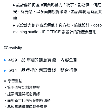
▸ 設計要如何發揮商業影響力？馮宇、彭冠傑、何庭
安、徐光慧，以多面向視覺策略，為品牌創造有感共
鳴
▸ 以設計力創造商業價值！究方社、瑜悅設計、doso
mething studio、IF OFFICE 談設計的跨產業應用
#Creativity
4/29：品牌裡的創意實踐｜內容企劃
5/14：品牌裡的創意實踐｜整合行銷
≣ 學習重點
・策略洞察到創意提案
・提案溝通與概念轉譯
・面對新世代內容企劃與溝通
・品牌長期議題與聲量經營