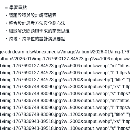
≣ 學習重點
・議題詮釋與設計轉譯過程
・整合設計思考方法與企劃心法
・細緻解決問題與需求的商業思維
・跨域、跨單位的設計溝通要點
tps:\/\/image-cdn.learnin.tw\/bnextmedia\/image\/album\/2026-01\/
e\/album\/2026-01\/img-1767690127-84523.jpg?w=100&output=webp
01\/img-1767690127-84523.jpg?w=600&output=webp”,”m”:”https:\
01\/img-1767690127-84523.jpg?w=900&output=webp”,”l”:”https:\/
\/img-1767690127-84523.jpg?w=1200&output=webp”},”title”:””},{“s
01\/img-1767836748-83090.jpg?w=2000&output=webp”,”xs”:”https
01\/img-1767836748-83090.jpg?w=100&output=webp”,”s”:”https:\
01\/img-1767836748-83090.jpg?w=600&output=webp”,”m”:”https:\
01\/img-1767836748-83090.jpg?w=900&output=webp”,”l”:”https:\/
\/img-1767836748-83090.jpg?w=1200&output=webp”},”title”:””},{“s
01\/img-1767836943-39518.jpg?w=2000&output=webp”,”xs”:”https
01\/img-1767836943-39518.jpg?w=100&output=webp”,”s”:”https:\