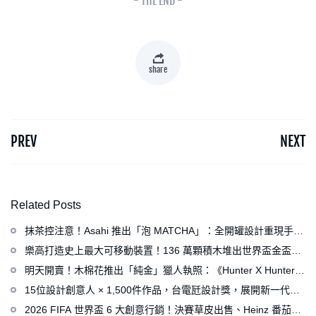
- THE END -
share
PREV
NEXT
Related Posts
抹茶控注意！Asahi 推出「泡 MATCHA」：全開罐設計重現手打
泡感，拿鐵、可爾必思等新品同步亮相
樂高打造史上最大可移動裝置！136 萬顆積木堆出世界盃金盃，
梅西、姆巴佩、C 羅化身樂高人偶
明天開賣！木棉花推出「純金」獵人執照：《Hunter X Hunter》
連載再開、集英社打造獵人專用情報網
15位設計創意人 × 1,500件作品，台電瓩設計獎，展開新一代設
計師與電力的創意對話
2026 FIFA 世界盃 6 大創意行銷！決賽草皮出售、Heinz 番茄醬