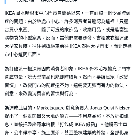
IKEA 哥本哈根市中心門市自開幕以來，一直面臨一個令品牌頭
疼的問題：由於地處市中心，許多消費者普遍認為這裡「只適
合買小東西」——隨手可提的家飾品、收納用品，或是能塞進
購物袋的小型家具。反而，當他們需要沙發、書櫃或衣櫃這類
大型家具時，往往選擇驅車前往 IKEA 郊區大型門市，而非走進
市中心這間店面。
為打破這一根深蒂固的消費者印象，IKEA 哥本哈根擴充了門市
倉庫容量，讓大型商品也能即時取貨。然而，要讓民眾「改變
習慣」，改變門市的配置還不夠，還需要更強而有力的做法、
創意，來改變消費者的習慣與行為。
為達成此目的，Marketsquare 創意負責人 Jonas Quist Nielsen
提出了一個既簡單又大膽的解方——不用產品照，不放折扣訊
息，直接把整座哥本哈根「打包成 IKEA 紙箱」。他將巴士車
身、公車候車亭、施工鷹架，甚至整棟建築的外牆，全部化身