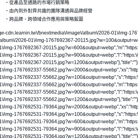
・從產品至通路的市場行銷策略
・由內到外對齊共識的團隊溝通與品牌經營
・跨品牌、跨領域合作應用與策略藍圖
tps:\/\/image-cdn.learnin.tw\/bnextmedia\/image\/album\/2026-01\/
e\/album\/2026-01\/img-1767692367-20115.jpg?w=100&output=webp
01\/img-1767692367-20115.jpg?w=600&output=webp”,”m”:”https:\
01\/img-1767692367-20115.jpg?w=900&output=webp”,”l”:”https:\/
\/img-1767692367-20115.jpg?w=1200&output=webp”},”title”:””},{“s
01\/img-1767692337-55662.jpg?w=2000&output=webp”,”xs”:”https
01\/img-1767692337-55662.jpg?w=100&output=webp”,”s”:”https:\
01\/img-1767692337-55662.jpg?w=600&output=webp”,”m”:”https:\
01\/img-1767692337-55662.jpg?w=900&output=webp”,”l”:”https:\/
\/img-1767692337-55662.jpg?w=1200&output=webp”},”title”:””},{“s
01\/img-1767692531-79364.jpg?w=2000&output=webp”,”xs”:”https
01\/img-1767692531-79364.jpg?w=100&output=webp”,”s”:”https:\
01\/img-1767692531-79364.jpg?w=600&output=webp”,”m”:”https:\
01\/img-1767692531-79364.jpg?w=900&output=webp”,”l”:”https:\/
\/img-1767692531-79364.jpg?w=1200&output=webp”},”title”:””},{“s