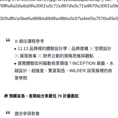
f8\u8a2d\u8a08\u3001\u5c71\u967d\u5c71\u9670\u3001\u5fe0\u6
8003\uff0c\u5be6\u969b\u6848\u4f8b\u5c07\u4ee5\u7576\u65e
≣ 過往課程參考
▸ 11.13 品牌裡的體驗設計學｜品牌建構 ╳ 空間設計
╳ 展策敘事 ╳ 跨界企劃的策略思維與觀點
▸ 展覽體驗如何驅動商業價值？INCEPTION 啟藝、水
越設計、超維度、驚喜製造、WILDER 談策展裡的商
業學問
🎁 預購盲鳥、套票組合享最低 79 折優惠起
適合參與對象