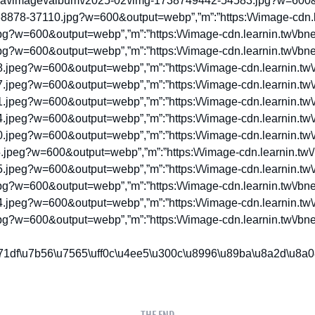
c\u7d93\u6fdf\u5b78\u9662\uff3f\u8ab2\u7a0b\u7167\u7247″},{“src”:{“o”:”https:\/\/image-cdn.learnin.tw\/bnextmedia\/image\/album\/2021-01\/img-1610360391-34334.jpeg?w=2000&output=webp”,”xs”:”https:\/\/image-cdn.learnin.tw\/bnextmedia\/image\/album\/2021-01\/img-1610360391-34334.jpeg?w=100&output=webp”,”s”:”https:\/\/image-cdn.learnin.tw\/bnextmedia\/image\/album\/2021-01\/img-1610360391-34334.jpeg?w=600&output=webp”,”m”:”https:\/\/image-cdn.learnin.tw\/bnextmedia\/image\/album\/2021-01\/img-1610360391-34334.jpeg?w=900&output=webp”,”l”:”https:\/\/image-cdn.learnin.tw\/bnextmedia\/image\/album\/2021-01\/img-1610360391-34334.jpeg?w=1200&output=webp”},”title”:”\u98a8\u683c\u7d93\u6fdf\u5b78\u9662\uff3f\u8ab2\u7a0b\u7167\u7247″},{“src”:{“o”:”https:\/\/image-cdn.learnin.tw\/bnextmedia\/image\/album\/2021-01\/img-1610360361-75190.jpeg?w=2000&output=webp”,”xs”:”https:\/\/image-cdn.learnin.t