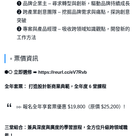
❶ 品牌企業主 – 尋求轉型與創新，驅動品牌持續成長
❷ 跨產業創意團隊 – 挖掘品牌需求與痛點，探詢創意
突破
❸ 專案與產品經理 – 吸收跨領域知識觀點，開發新的
工作方法
▫ 票價資訊
⭓⭔ 立即選修 ➠ https://reurl.cc/eV7Rvb
全年套票： 打造設計新商業典範，全年度 6 堂課程
▹▹ 報名全年享套票優惠 $19,800（原價 $25,200）!
三堂組合：兼具深度與廣度的學習旅程，全方位升級跨領域職
能！