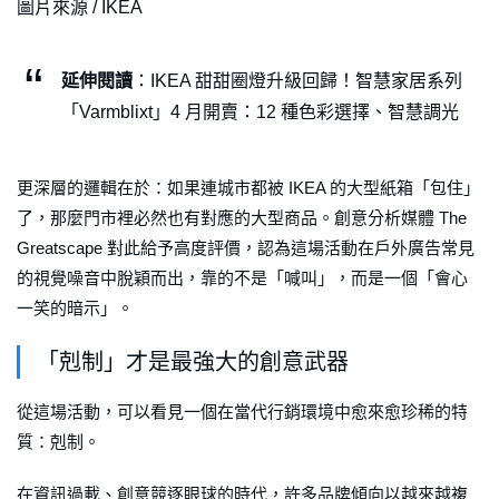
圖片來源 / IKEA
延伸閱讀
：IKEA 甜甜圈燈升級回歸！智慧家居系列
「Varmblixt」4 月開賣：12 種色彩選擇、智慧調光
更深層的邏輯在於：如果連城市都被 IKEA 的大型紙箱「包住」
了，那麼門市裡必然也有對應的大型商品。創意分析媒體 The
Greatscape 對此給予高度評價，認為這場活動在戶外廣告常見
的視覺噪音中脫穎而出，靠的不是「喊叫」，而是一個「會心
一笑的暗示」。
「剋制」才是最強大的創意武器
從這場活動，可以看見一個在當代行銷環境中愈來愈珍稀的特
質：剋制。
在資訊過載、創意競逐眼球的時代，許多品牌傾向以越來越複